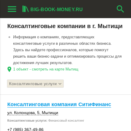
menu
search
BIG-BOOK-MONEY.RU
Консалтинговые компании в г. Мытищи
Информация о компаниях, предоставляющих
консалтинговые услуги в различных областях бизнеса.
Здесь вы найдете профессионалов, которые помогут
решить ваши бизнес-задачи и оптимизировать процессы для
достижения лучших результатов.
location_on
1 объект - смотреть на карте Мытищ
Консалтинговые услуги
Консалтинговая компания СитиФинанс
ул. Колонцова, 5
,
Мытищи
Консалтинговые услуги:
Финансовый консалтинг
+7 (985) 367-49-86